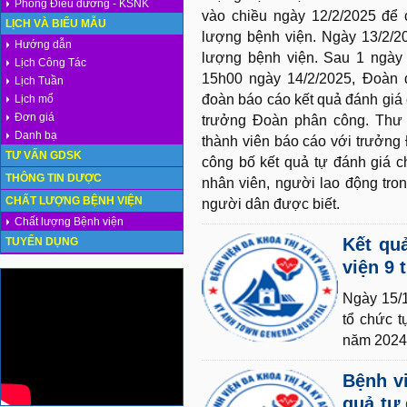
Phòng Điều dưỡng - KSNK
vào chiều ngày 12/2/2025 để 
LỊCH VÀ BIỂU MẪU
lượng bệnh viện. Ngày 13/2/20
Hướng dẫn
lượng bệnh viện. Sau 1 ngày 
Lịch Công Tác
15h00 ngày 14/2/2025, Đoàn 
Lịch Tuần
đoàn báo cáo kết quả đánh giá
Lịch mổ
Đơn giá
trưởng Đoàn phân công. Thư
Danh bạ
thành viên báo cáo với trưởng
TƯ VẤN GDSK
công bố kết quả tự đánh giá c
THÔNG TIN DƯỢC
nhân viên, người lao động tro
CHẤT LƯỢNG BỆNH VIỆN
người dân được biết.
Chất lượng Bệnh viện
Kết qu
TUYỂN DỤNG
viện 9
Ngày 15/1
tổ chức t
năm 2024
Bệnh vi
quả tự 