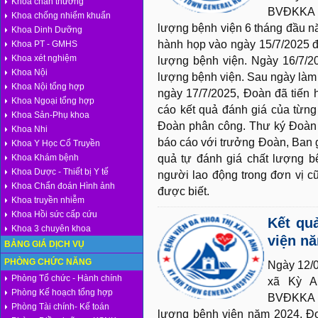
Khoa chấn thương
BVĐKKA v
Khoa chống nhiểm khuẩn
lượng bệnh viện 6 tháng đầu n
Khoa Dinh Dưỡng
hành họp vào ngày 15/7/2025 đ
Khoa PT - GMHS
Khoa xét nghiệm
lượng bệnh viện. Ngày 16/7/20
Khoa Nội
lượng bệnh viện. Sau ngày làm 
Khoa Nội tổng hợp
ngày 17/7/2025, Đoàn đã tiến 
Khoa Ngoại tổng hợp
cáo kết quả đánh giá của từn
Khoa Sản-Phụ khoa
Đoàn phân công. Thư ký Đoàn 
Khoa Nhi
báo cáo với trưởng Đoàn, Ban 
Khoa Y Học Cổ Truyền
Khoa Khám bệnh
quả tự đánh giá chất lượng bệ
Khoa Dược - Thiết bị Y tế
người lao động trong đơn vị c
Khoa Chẩn đoán Hình ảnh
được biết.
Khoa truyền nhiễm
Khoa Hồi sức cấp cứu
Kết qu
Khoa 3 chuyên khoa
viện n
BẢNG GIÁ DỊCH VỤ
PHÒNG CHỨC NĂNG
Ngày 12/0
Phòng Tổ chức - Hành chính
xã Kỳ A
Phòng Kế hoạch tổng hợp
BVĐKKA v
Phòng Tài chính- Kế toán
lượng bệnh viện năm 2024. Đo