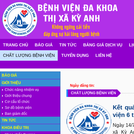
TRANG CHỦ
BÁO GIÁ
TIN TỨC
BẢNG GIÁ DỊCH VỤ
LỊ
CHẤT LƯỢNG BỆNH VIỆN
TUYỂN DỤNG
LIÊN HỆ
BÁO GIÁ
GIỚI THIỆU
Ngày đăng tin:
Chức năng nhiệm vụ
CHẤT LƯỢNG BỆNH VIỆN
Giới thiệu chung
Cơ cấu tổ chức
Kết qu
Sơ đồ bệnh viện
Ban giám đốc
viện 6
TIN TỨC
Ngày 14/
KHOA ĐIỀU TRỊ
xã Kỳ A