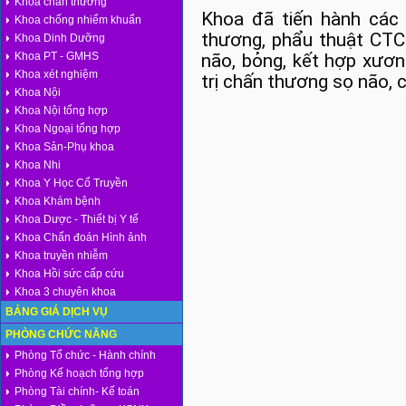
Khoa chấn thương
Khoa đã tiến hành các
Khoa chống nhiểm khuẩn
thương, phẩu thuật CTCH
Khoa Dinh Dưỡng
não, bỏng, kết hợp xươn
Khoa PT - GMHS
Khoa xét nghiệm
trị chấn thương sọ não, 
Khoa Nội
Khoa Nội tổng hợp
Khoa Ngoại tổng hợp
Khoa Sản-Phụ khoa
Khoa Nhi
Khoa Y Học Cổ Truyền
Khoa Khám bệnh
Khoa Dược - Thiết bị Y tế
Khoa Chẩn đoán Hình ảnh
Khoa truyền nhiễm
Khoa Hồi sức cấp cứu
Khoa 3 chuyên khoa
BẢNG GIÁ DỊCH VỤ
PHÒNG CHỨC NĂNG
Phòng Tổ chức - Hành chính
Phòng Kế hoạch tổng hợp
Phòng Tài chính- Kế toán