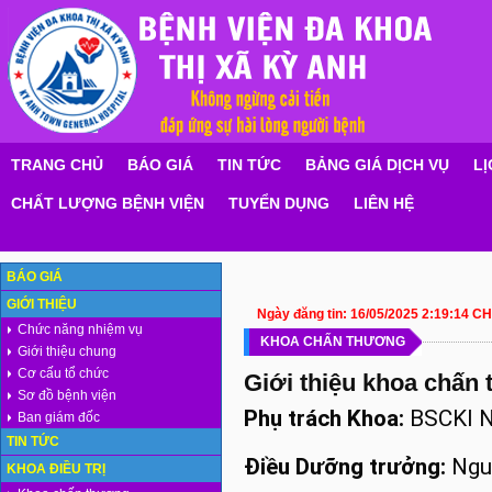
TRANG CHỦ
BÁO GIÁ
TIN TỨC
BẢNG GIÁ DỊCH VỤ
LỊ
CHẤT LƯỢNG BỆNH VIỆN
TUYỂN DỤNG
LIÊN HỆ
BÁO GIÁ
GIỚI THIỆU
Ngày đăng tin:
16/05/2025 2:19:14 CH
Chức năng nhiệm vụ
KHOA CHẤN THƯƠNG
Giới thiệu chung
Cơ cấu tổ chức
Giới thiệu khoa chấn
Sơ đồ bệnh viện
Phụ trách Khoa:
BSCKI N
Ban giám đốc
TIN TỨC
Điều Dưỡng trưởng:
Ngu
KHOA ĐIỀU TRỊ