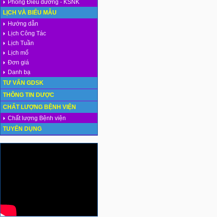
Phòng Điều dưỡng - KSNK
LỊCH VÀ BIỂU MẪU
Hướng dẫn
Lịch Công Tác
Lịch Tuần
Lịch mổ
Đơn giá
Danh bạ
TƯ VẤN GDSK
THÔNG TIN DƯỢC
CHẤT LƯỢNG BỆNH VIỆN
Chất lượng Bệnh viện
TUYỂN DỤNG