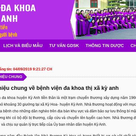
LỊCH VÀ BIỂU MẪU
TƯ VẤN GDSK
THÔNG TIN DƯỢC
CH
ng tin:
04/09/2019 9:21:27 CH
THIỆU CHUNG
hiệu chung về bệnh viện đa khoa thị xã kỳ anh
 đa khoa huyện Kỳ Anh tiền thân là một trạm chuyển thương xây dựng năm 196
ỏ khoảng 30 giường tại xã Kỳ Hoa- huyện Kỳ Anh. Nhà thương hoạt động với mục
 bệnh cho những dân nghèo trên địa bàn khu vực và đảm bảo sự lưu thông bí mậ
ờng khi có bộ đội bị thương, cấp cứu và chuyển lên tuyến cao hơn. Nhà thương đ
 và chịu sự quản lý trực tiếp của Ủy ban nhân dân huyện Kỳ Anh.
ng năm đầu thành lập Nhà thương Kỳ Hoa có trang thiết bị cơ sở vật chất cò