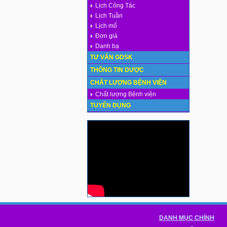
Lịch Công Tác
Lịch Tuần
Lịch mổ
Đơn giá
Danh bạ
TƯ VẤN GDSK
THÔNG TIN DƯỢC
CHẤT LƯỢNG BỆNH VIỆN
Chất lượng Bệnh viện
TUYỂN DỤNG
DANH MỤC CHÍNH