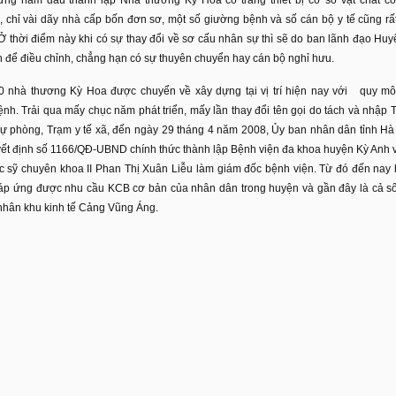
, chỉ vài dãy nhà cấp bốn đơn sơ, một số giường bệnh và số cán bộ y tế cũng rấ
Ở thời điểm này khi có sự thay đổi về sơ cấu nhân sự thì sẽ do ban lãnh đạo Huy
h để điều chỉnh, chẳng hạn có sự thuyên chuyển hay cán bộ nghỉ hưu.
 nhà thương Kỳ Hoa được chuyển về xây dựng tại vị trí hiện nay với quy m
nh. Trải qua mấy chục năm phát triển, mấy lần thay đổi tên gọi do tách và nhập 
dự phòng, Trạm y tế xã, đến ngày 29 tháng 4 năm 2008, Ủy ban nhân dân tỉnh Hà
ết định số 1166/QĐ-UBND chính thức thành lập Bệnh viện đa khoa huyện Kỳ Anh 
 sỹ chuyên khoa II Phan Thị Xuân Liễu làm giám đốc bệnh viện. Từ đó đến nay
áp ứng được nhu cầu KCB cơ bản của nhân dân trong huyện và gần đây là cả s
nhân khu kinh tế Cảng Vũng Áng.