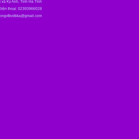
 xã Kỳ Anh, Tỉnh Hà Tĩnh
Điện thoại: 02393966028
hongvtbvdkka@gmail.com