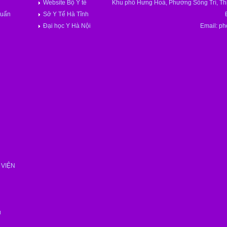
Website Bộ Y tế
Khu phố Hưng Hoà, Phường Sông Trí, Thị
huẩn
Sở Y Tế Hà Tĩnh
Đại học Y Hà Nội
Email: p
VIỆN
n
n
u