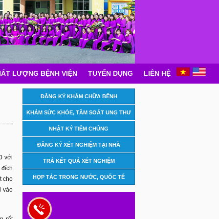
ẤT LƯỢNG BỆNH VIỆN
TUYỂN DỤNG
LIÊN HỆ
ĐĂNG KÝ KHÁM CHỮA BỆNH
KHÁM SỨC KHỎE, TẦM SOÁT UNG THƯ
NHẬT KÝ TIÊM CHỦNG
ĐĂNG KÝ XÉT NGHIỆM TẠI NHÀ
0 với
TRẢ KẾT QUẢ XÉT NGHIỆM
 đích
HỢP TÁC TRONG NƯỚC, QUỐC TẾ
t cho
i vào
n rất