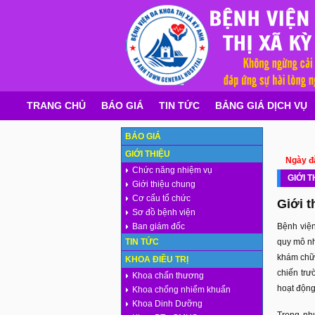
TRANG CHỦ
BÁO GIÁ
TIN TỨC
BẢNG GIÁ DỊCH VỤ
BÁO GIÁ
GIỚI THIỆU
Ngày đă
Chức năng nhiệm vụ
GIỚI 
Giới thiệu chung
Cơ cấu tổ chức
Giới t
Sơ đồ bệnh viện
Ban giám đốc
Bệnh viện
TIN TỨC
quy mô nh
khám chữa
KHOA ĐIỀU TRỊ
chiến trư
Khoa chấn thương
hoạt động
Khoa chống nhiểm khuẩn
Khoa Dinh Dưỡng
Trong như