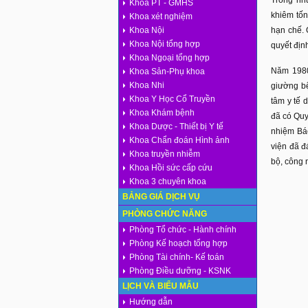
Khoa PT - GMHS
khiêm tốn
Khoa xét nghiệm
hạn chế. 
Khoa Nội
Khoa Nội tổng hợp
quyết địn
Khoa Ngoại tổng hợp
Năm 1980
Khoa Sản-Phụ khoa
Khoa Nhi
giường bệ
Khoa Y Học Cổ Truyền
tâm y tế 
Khoa Khám bệnh
đã có Quy
Khoa Dược - Thiết bị Y tế
nhiệm Bác
Khoa Chẩn đoán Hình ảnh
viện đã đ
Khoa truyền nhiễm
bộ, công 
Khoa Hồi sức cấp cứu
Khoa 3 chuyên khoa
BẢNG GIÁ DỊCH VỤ
PHÒNG CHỨC NĂNG
Phòng Tổ chức - Hành chính
Phòng Kế hoạch tổng hợp
Phòng Tài chính- Kế toán
Phòng Điều dưỡng - KSNK
LỊCH VÀ BIỂU MẪU
Hướng dẫn