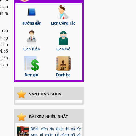
t còn
ện ra
Hướng dẫn
Lịch Công Tác
ô 120
Trung
 Tĩnh
Lịch Tuần
Lịch mổ
và bổ
 bệnh
ố cán
Đơn giá
Danh bạ
VĂN HOÁ Y KHOA
BÀI XEM NHIỀU NHẤT
Bệnh viện đa khoa thị xã Kỳ
Anh: tổ chức Lễ công bố và