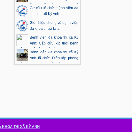
trao quyết định bổ nhiệm chức vụ Phó
Cơ cấu tổ chức bệnh viện đa
Giám đốc bệnh viện.
khoa thị xã Kỳ Anh
Giới thiệu chung về bệnh viện
đa khoa thị xã kỳ anh
Bệnh viện đa khoa thị xã Kỳ
Anh: Cấp cứu kịp thời bệnh
nhân bị ngộ độc thuốc tê
Bệnh viện đa khoa thị xã Kỳ
Anh tổ chức Diễn tập phòng
chống dịch viêm phổi cấp do virus
Corona
A KHOA THỊ XÃ KỲ ANH