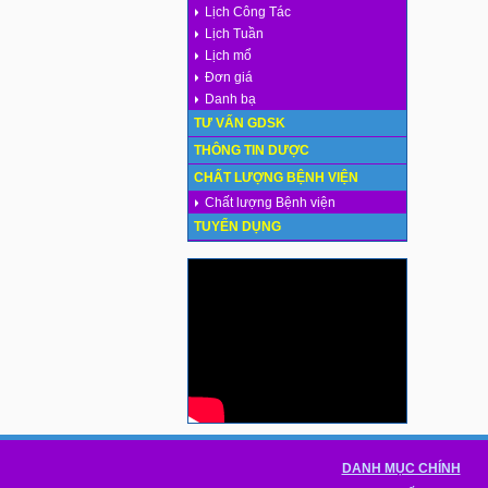
Lịch Công Tác
Lịch Tuần
Lịch mổ
Đơn giá
Danh bạ
TƯ VẤN GDSK
THÔNG TIN DƯỢC
CHẤT LƯỢNG BỆNH VIỆN
Chất lượng Bệnh viện
TUYỂN DỤNG
DANH MỤC CHÍNH