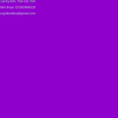
 xã Kỳ Anh, Tỉnh Hà Tĩnh
Điện thoại: 02393966028
hongvtbvdkka@gmail.com