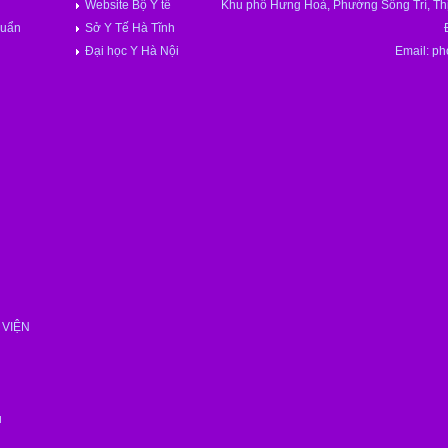
Website Bộ Y tế
Khu phố Hưng Hoà, Phường Sông Trí, Thị
huẩn
Sở Y Tế Hà Tĩnh
Đại học Y Hà Nội
Email: p
VIỆN
n
n
u