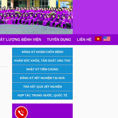
ẤT LƯỢNG BỆNH VIỆN
TUYỂN DỤNG
LIÊN HỆ
ĐĂNG KÝ KHÁM CHỮA BỆNH
KHÁM SỨC KHỎE, TẦM SOÁT UNG THƯ
NHẬT KÝ TIÊM CHỦNG
ĐĂNG KÝ XÉT NGHIỆM TẠI NHÀ
TRẢ KẾT QUẢ XÉT NGHIỆM
HỢP TÁC TRONG NƯỚC, QUỐC TẾ