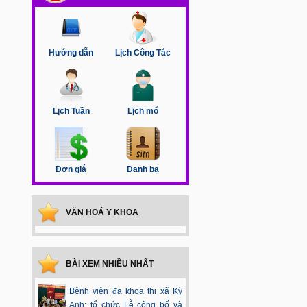
Hướng dẫn
Lịch Công Tác
Lịch Tuần
Lịch mổ
Đơn giá
Danh bạ
VĂN HOÁ Y KHOA
BÀI XEM NHIỀU NHẤT
Bệnh viện đa khoa thị xã Kỳ
Anh: tổ chức Lễ công bố và