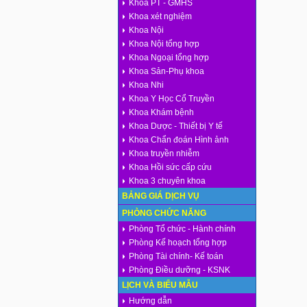
Khoa PT - GMHS
Khoa xét nghiệm
Khoa Nội
Khoa Nội tổng hợp
Khoa Ngoại tổng hợp
Khoa Sản-Phụ khoa
Khoa Nhi
Khoa Y Học Cổ Truyền
Khoa Khám bệnh
Khoa Dược - Thiết bị Y tế
Khoa Chẩn đoán Hình ảnh
Khoa truyền nhiễm
Khoa Hồi sức cấp cứu
Khoa 3 chuyên khoa
BẢNG GIÁ DỊCH VỤ
PHÒNG CHỨC NĂNG
Phòng Tổ chức - Hành chính
Phòng Kế hoạch tổng hợp
Phòng Tài chính- Kế toán
Phòng Điều dưỡng - KSNK
LỊCH VÀ BIỂU MẪU
Hướng dẫn