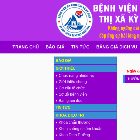
TRANG CHỦ
BÁO GIÁ
TIN TỨC
BẢNG GIÁ DỊCH VỤ
BÁO GIÁ
GIỚI THIỆU
Ngày đăn
Chức năng nhiệm vụ
HƯỚN
Giới thiệu chung
Cơ cấu tổ chức
Sơ đồ bệnh viện
Ban giám đốc
TIN TỨC
KHOA ĐIỀU TRỊ
Khoa chấn thương
Khoa chống nhiểm khuẩn
Khoa Dinh Dưỡng