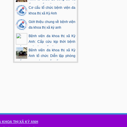
trao quyết định bổ nhiệm chức vụ Phó
Cơ cấu tổ chức bệnh viện đa
Giám đốc bệnh viện.
khoa thị xã Kỳ Anh
Giới thiệu chung về bệnh viện
đa khoa thị xã kỳ anh
Bệnh viện đa khoa thị xã Kỳ
Anh: Cấp cứu kịp thời bệnh
nhân bị ngộ độc thuốc tê
Bệnh viện đa khoa thị xã Kỳ
Anh tổ chức Diễn tập phòng
chống dịch viêm phổi cấp do virus
Corona
A KHOA THỊ XÃ KỲ ANH