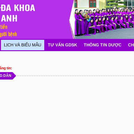
LỊCH VÀ BIỂU MẪU
TƯ VẤN GDSK
THÔNG TIN DƯỢC
CH
g tin:
G DẪN