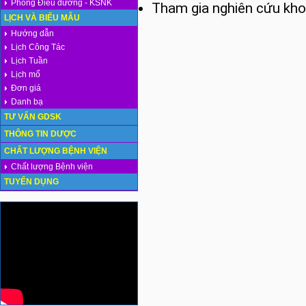
Phòng Điều dưỡng - KSNK
Tham gia nghiên cứu kho
LỊCH VÀ BIỂU MẪU
Hướng dẫn
Lịch Công Tác
Lịch Tuần
Lịch mổ
Đơn giá
Danh bạ
TƯ VẤN GDSK
THÔNG TIN DƯỢC
CHẤT LƯỢNG BỆNH VIỆN
Chất lượng Bệnh viện
TUYỂN DỤNG