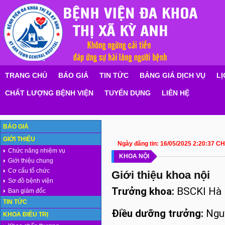
TRANG CHỦ
BÁO GIÁ
TIN TỨC
BẢNG GIÁ DỊCH VỤ
LỊ
CHẤT LƯỢNG BỆNH VIỆN
TUYỂN DỤNG
LIÊN HỆ
BÁO GIÁ
GIỚI THIỆU
Ngày đăng tin:
16/05/2025 2:20:37 CH
Chức năng nhiệm vụ
KHOA NỘI
Giới thiệu chung
Cơ cấu tổ chức
Giới thiệu khoa nội
Sơ đồ bệnh viện
Trưởng khoa:
BSCKI Hà 
Ban giám đốc
TIN TỨC
Điều dưỡng trưởng:
Ngu
KHOA ĐIỀU TRỊ