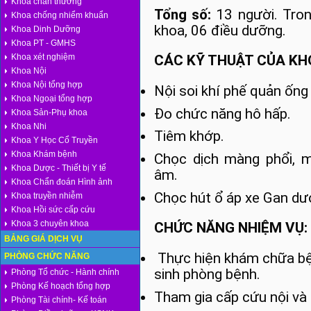
Khoa chấn thương
Tổng số:
13 người. Tron
Khoa chống nhiểm khuẩn
khoa, 06 điều dưỡng.
Khoa Dinh Dưỡng
Khoa PT - GMHS
Khoa xét nghiệm
CÁC KỸ THUẬT CỦA K
Khoa Nội
Khoa Nội tổng hợp
Nội soi khí phế quản ốn
Khoa Ngoại tổng hợp
Đo chức năng hô hấp.
Khoa Sản-Phụ khoa
Khoa Nhi
Tiêm khớp.
Khoa Y Học Cổ Truyền
Khoa Khám bệnh
Chọc dịch màng phổi, 
Khoa Dược - Thiết bị Y tế
âm.
Khoa Chẩn đoán Hình ảnh
Chọc hút ổ áp xe Gan dư
Khoa truyền nhiễm
Khoa Hồi sức cấp cứu
Khoa 3 chuyên khoa
CHỨC NĂNG NHIỆM VỤ:
BẢNG GIÁ DỊCH VỤ
Thực hiện khám chữa bện
PHÒNG CHỨC NĂNG
sinh phòng bệnh.
Phòng Tổ chức - Hành chính
Phòng Kế hoạch tổng hợp
Tham gia cấp cứu nội và 
Phòng Tài chính- Kế toán