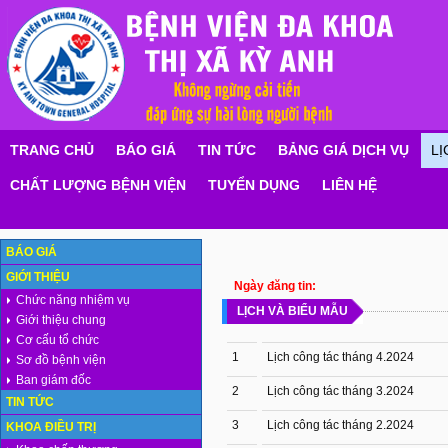
TRANG CHỦ
BÁO GIÁ
TIN TỨC
BẢNG GIÁ DỊCH VỤ
LỊ
CHẤT LƯỢNG BỆNH VIỆN
TUYỂN DỤNG
LIÊN HỆ
BÁO GIÁ
GIỚI THIỆU
Ngày đăng tin:
Chức năng nhiệm vụ
LỊCH VÀ BIỂU MẪU
Giới thiệu chung
Cơ cấu tổ chức
1
Lịch công tác tháng 4.2024
Sơ đồ bệnh viện
Ban giám đốc
2
Lịch công tác tháng 3.2024
TIN TỨC
3
Lịch công tác tháng 2.2024
KHOA ĐIỀU TRỊ