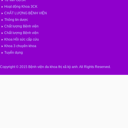
Tư vấn GDSK
Hoạt động Khoa 3CK
CHẤT LƯỢNG BỆNH VIỆN
Thông tin dược
Chất lượng Bệnh viện
Chất lượng Bệnh viện
Khoa Hồi sức cấp cứu
Khoa 3 chuyên khoa
Tuyển dụng
Copyright © 2015 Bệnh viện đa khoa thị xã kỳ anh. All Rights Reserved.