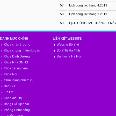
57
Lịch công tác tháng 4.2019
58
Lịch công tác tháng 3.2019
59
LỊCH CÔNG TÁC THÁNG 11 NĂ
DANH MỤC CHÍNH
LIÊN KẾT WEBSITE
Khoa chấn thương
Website Bộ Y tế
Khoa chống nhiểm khuẩn
Sở Y Tế Hà Tĩnh
Khoa Dinh Dưỡng
Đại học Y Hà Nội
Khoa PT - GMHS
Khoa xét nghiệm
Khoa Nội
Chức năng nhiệm vụ
Báo Giá
Tin tức
Khoa điều trị
Bảng Giá Dịch Vụ
Phòng Chức năng