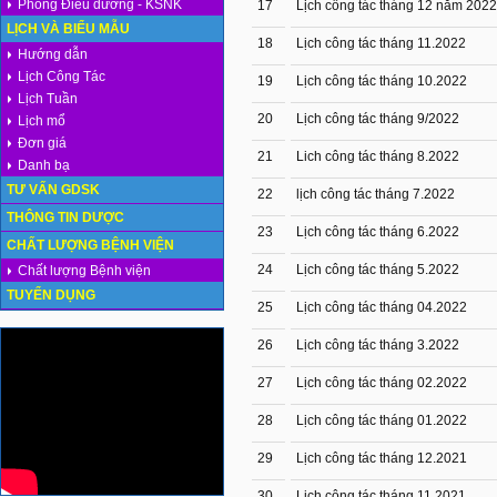
Phòng Điều dưỡng - KSNK
17
Lịch công tác tháng 12 năm 2022
LỊCH VÀ BIỂU MẪU
18
Lịch công tác tháng 11.2022
Hướng dẫn
Lịch Công Tác
19
Lịch công tác tháng 10.2022
Lịch Tuần
20
Lịch công tác tháng 9/2022
Lịch mổ
Đơn giá
21
Lich công tác tháng 8.2022
Danh bạ
TƯ VẤN GDSK
22
lịch công tác tháng 7.2022
THÔNG TIN DƯỢC
23
Lịch công tác tháng 6.2022
CHẤT LƯỢNG BỆNH VIỆN
24
Lịch công tác tháng 5.2022
Chất lượng Bệnh viện
TUYỂN DỤNG
25
Lịch công tác tháng 04.2022
26
Lịch công tác tháng 3.2022
27
Lịch công tác tháng 02.2022
28
Lịch công tác tháng 01.2022
29
Lịch công tác tháng 12.2021
30
Lịch công tác tháng 11.2021