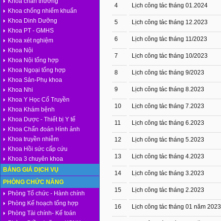
Khoa chấn thương
4
Lịch công tác tháng 01.2024
Khoa chống nhiểm khuẩn
Khoa Dinh Dưỡng
5
Lịch công tác tháng 12.2023
Khoa PT - GMHS
6
Lịch công tác tháng 11/2023
Khoa xét nghiệm
Khoa Nội
7
Lịch công tác tháng 10/2023
Khoa Nội tổng hợp
Khoa Ngoại tổng hợp
8
Lịch công tác tháng 9/2023
Khoa Sản-Phụ khoa
9
Lịch công tác tháng 8.2023
Khoa Nhi
Khoa Y Học Cổ Truyền
10
Lịch công tác tháng 7.2023
Khoa Khám bệnh
Khoa Dược - Thiết bị Y tế
11
Lịch công tác tháng 6.2023
Khoa Chẩn đoán Hình ảnh
Khoa truyền nhiễm
12
Lịch công tác tháng 5.2023
Khoa Hồi sức cấp cứu
13
Lịch công tác tháng 4.2023
Khoa 3 chuyên khoa
BẢNG GIÁ DỊCH VỤ
14
Lịch công tác tháng 3.2023
PHÒNG CHỨC NĂNG
15
Lịch công tác tháng 2.2023
Phòng Tổ chức - Hành chính
Phòng Kế hoạch tổng hợp
16
Lịch công tác tháng 01 năm 2023
Phòng Tài chính- Kế toán