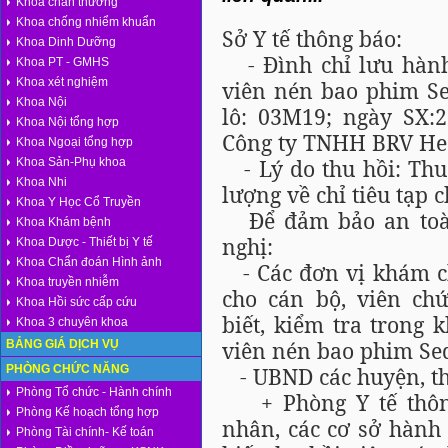
Khoa chấn thương
Khoa chống nhiểm khuẩn
Sở Y tế thông báo:
Khoa Dinh Dưỡng
- Đình chỉ lưu hành
Khoa PT - GMHS
Khoa xét nghiệm
viên nén bao phim Se
Khoa Nội
lô: 03M19; ngày SX:2
Khoa Nội tổng hợp
Công ty TNHH BRV Hea
Khoa Ngoại tổng hợp
- Lý do thu hồi: Thu
Khoa Sản-Phụ khoa
Khoa Nhi
lượng về chỉ tiêu tạp c
Khoa Y Học Cổ Truyền
Để đảm bảo an toàn
Khoa Khám bệnh
nghị:
Khoa Dược - Thiết bị Y tế
Khoa Chẩn đoán Hình ảnh
- Các đơn vị khám c
Khoa truyền nhiễm
cho cán bộ, viên ch
Khoa Hồi sức cấp cứu
biết, kiểm tra trong 
Khoa 3 chuyên khoa
viên nén bao phim Sed
BẢNG GIÁ DỊCH VỤ
PHÒNG CHỨC NĂNG
- UBND các huyện, thị
Phòng Tổ chức - Hành chính
+ Phòng Y tế thông
Phòng Kế hoạch tổng hợp
nhân, các cơ sở hành
Phòng Tài chính- Kế toán