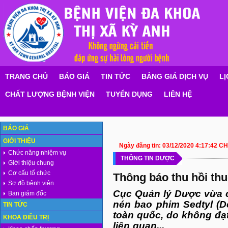
TRANG CHỦ
BÁO GIÁ
TIN TỨC
BẢNG GIÁ DỊCH VỤ
LỊ
CHẤT LƯỢNG BỆNH VIỆN
TUYỂN DỤNG
LIÊN HỆ
BÁO GIÁ
GIỚI THIỆU
Ngày đăng tin:
03/12/2020 4:17:42 CH
Chức năng nhiệm vụ
THÔNG TIN DƯỢC
Giới thiệu chung
Cơ cấu tổ chức
Thông báo thu hồi thu
Sơ đồ bệnh viện
Cục Quản lý Dược vừa c
Ban giám đốc
nén bao phim Sedtyl (De
TIN TỨC
toàn quốc, do không đạt
KHOA ĐIỀU TRỊ
liên quan...