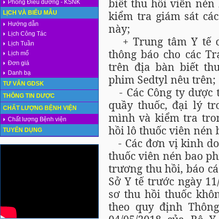
biết thu hồi viên nén
Phòng Điều dưỡng - KSNK
kiểm tra giám sát cá
LỊCH VÀ BIỂU MẪU
Hướng dẫn
này;
Lịch Công Tác
+ Trung tâm Y tế cá
Lịch Tuần
thông báo cho các Tr
Lịch mổ
Đơn giá
trên địa bàn biết th
Danh bạ
phim Sedtyl nêu trên;
TƯ VẤN GDSK
- Các Công ty dược t
THÔNG TIN DƯỢC
quầy thuốc, đại lý t
CHẤT LƯỢNG BỆNH VIỆN
mình và kiểm tra tro
Chất lượng Bệnh viện
hồi lô thuốc viên nén 
TUYỂN DỤNG
- Các đơn vị kinh do
thuốc viên nén bao ph
trương thu hồi, báo c
Sở Y tế trước ngày 11
sơ thu hồi thuốc khô
theo quy định Thông