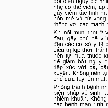
đối diện nguy cơ nh
nhẹ có thể viêm, áp 
gây viêm tắc tĩnh m
hôn mê và tử vong 
thông với các mạch 
Khi nổi mụn nhọt ở 
đau, gây phù nề vù
đến các cơ sở y tế 
điều trị kịp thời, tr
nên tự mua thuốc kh
để giảm bớt nguy c
tiếp xúc với da, c
xuyên. Không nên tự
chế đưa tay lên mặt.
Phòng tránh bệnh nh
biện pháp vệ sinh, 
nhiễm khuẩn. Không 
các bệnh mạn tính 