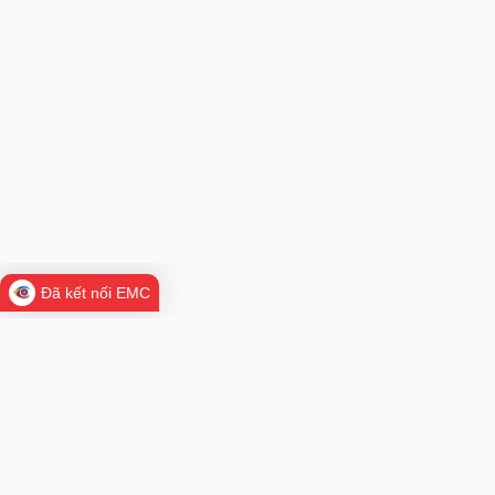
Đã kết nối EMC