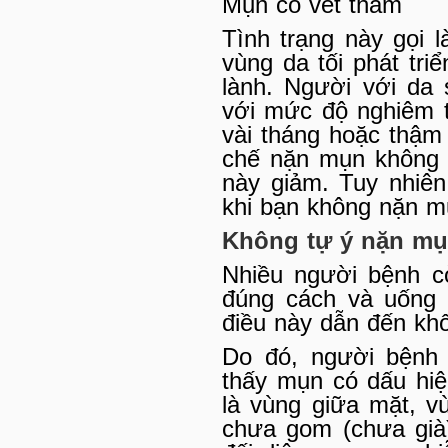
Mụn có vết thâm
Tình trạng này gọi l
vùng da tối phát tr
lành. Người với da
với mức độ nghiêm t
vài tháng hoặc thậm
chế nặn mụn không p
này giảm. Tuy nhiên
khi bạn không nặn m
Không tự ý nặn mụn
Nhiều người bệnh c
đúng cách và uống 
điều này dẫn đến khố
Do đó, người bệnh 
thấy mụn có dấu hiệ
là vùng giữa mặt, 
chưa gom (chưa già