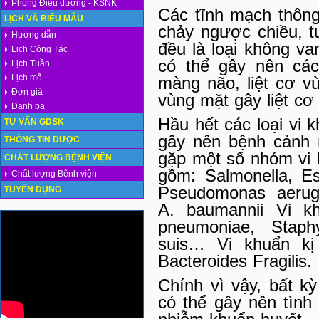
Phòng Điều dưỡng - KSNK
Các tĩnh mạch thôn
LỊCH VÀ BIỂU MẪU
chảy ngược chiều, t
Hướng dẫn
đều là loại không v
Lịch Công Tác
có thể gây nên các
Lịch Tuần
Lịch mổ
màng não, liệt cơ v
Đơn giá
vùng mặt gây liệt cơ
Danh bạ
Hầu hết các loại vi
TƯ VẤN GDSK
gây nên bệnh cảnh 
THÔNG TIN DƯỢC
gặp một số nhóm vi
CHẤT LƯỢNG BỆNH VIỆN
gồm: Salmonella, Esch
Chất lượng Bệnh viện
Pseudomonas aerugi
TUYỂN DỤNG
A. baumannii Vi k
pneumoniae, Staphy
suis… Vi khuẩn kị 
Bacteroides Fragilis.
Chính vì vậy, bất k
có thể gây nên tình