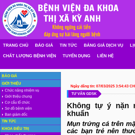
TRANG CHỦ
BÁO GIÁ
TIN TỨC
BẢNG GIÁ DỊCH VỤ
LỊ
CHẤT LƯỢNG BỆNH VIỆN
TUYỂN DỤNG
LIÊN HỆ
BÁO GIÁ
GIỚI THIỆU
Ngày đăng tin:
07/03/2025 3:54:43 CH
Chức năng nhiệm vụ
TƯ VẤN GDSK
Giới thiệu chung
Cơ cấu tổ chức
Không tự ý nặn 
Sơ đồ bệnh viện
khuẩn
Ban giám đốc
TIN TỨC
Mụn trứng cá trên mặt
KHOA ĐIỀU TRỊ
các bạn trẻ nên th