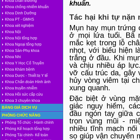
Khoa chấn thương
khuẩn.
Khoa chống nhiểm khuẩn
Khoa Dinh Dưỡng
Tác hại khi tự nặn
Khoa PT - GMHS
Khoa xét nghiệm
Mụn hay mụn trứng c
Khoa Nội
ở mọi lứa tuổi. Bã 
Khoa Nội tổng hợp
mắc kẹt trong lỗ ch
Khoa Ngoại tổng hợp
nhọt, với biểu hiện
Khoa Sản-Phụ khoa
trắng ở đầu. Khi mụn
Khoa Nhi
Khoa Y Học Cổ Truyền
và chịu nhiều áp lự
Khoa Khám bệnh
vỡ cấu trúc da, gây
Khoa Dược - Thiết bị Y tế
hủy vòng viêm tại c
Khoa Chẩn đoán Hình ảnh
xung quanh.
Khoa truyền nhiễm
Khoa Hồi sức cấp cứu
Đặc biệt ở vùng mặ
Khoa 3 chuyên khoa
giác nguy hiểm, cá
BẢNG GIÁ DỊCH VỤ
đầu ngón tay giữa 
PHÒNG CHỨC NĂNG
trọn vùng mũi - mi
Phòng Tổ chức - Hành chính
nhiều tĩnh mạch nối
Phòng Kế hoạch tổng hợp
sọ giúp vận chuyển 
Phòng Tài chính- Kế toán