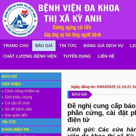
TRANG CHỦ
BÁO GIÁ
TIN TỨC
BẢNG GIÁ DỊCH VỤ
LỊ
CHẤT LƯỢNG BỆNH VIỆN
TUYỂN DỤNG
LIÊN HỆ
BÁO GIÁ
GIỚI THIỆU
Ngày đăng tin:
04/04/2025 11:10:21 S
Chức năng nhiệm vụ
BÁO GIÁ
Giới thiệu chung
Cơ cấu tổ chức
Đề nghị cung cấp báo 
Sơ đồ bệnh viện
phần cứng, cài đặt 
Ban giám đốc
điện tử
TIN TỨC
Kính gửi: Các cửa hà
KHOA ĐIỀU TRỊ
viện đa khoa thị xã Kỳ