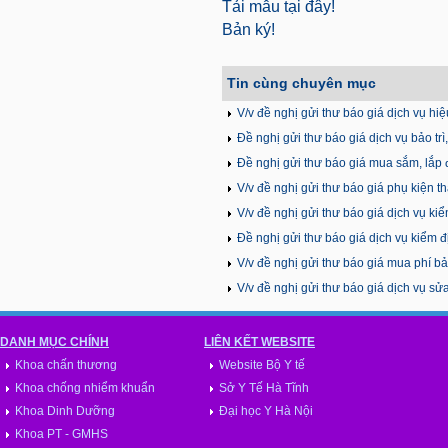
Tải mẫu tại đây!
Bản ký!
Tin cùng chuyên mục
V/v đề nghị gửi thư báo giá dịch vụ hi
Đề nghị gửi thư báo giá dịch vụ bảo t
tạo
Đề nghị gửi thư báo giá mua sắm, lắp đ
bệnh viện và tại trụ sở của TTYT Hoàn
V/v đề nghị gửi thư báo giá phụ kiện 
V/v đề nghị gửi thư báo giá dịch vụ k
Đề nghị gửi thư báo giá dịch vụ kiểm địn
V/v đề nghị gửi thư báo giá mua phí bả
2026
V/v đề nghị gửi thư báo giá dịch vụ s
DANH MỤC CHÍNH
LIÊN KẾT WEBSITE
Khoa chấn thương
Website Bộ Y tế
Khoa chống nhiểm khuẩn
Sở Y Tế Hà Tĩnh
Khoa Dinh Dưỡng
Đại học Y Hà Nội
Khoa PT - GMHS