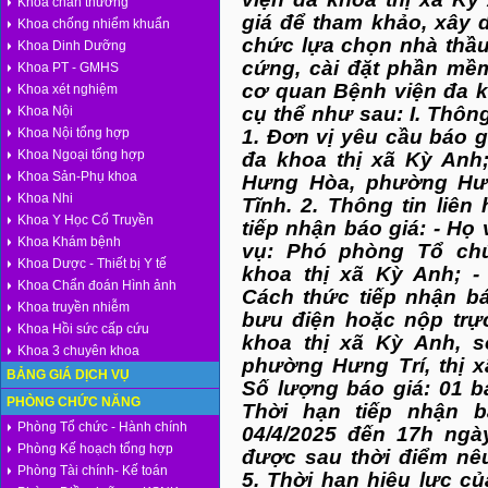
Khoa chấn thương
giá để tham khảo, xây d
Khoa chống nhiểm khuẩn
chức lựa chọn nhà thầu 
Khoa Dinh Dưỡng
cứng, cài đặt phần mềm 
Khoa PT - GMHS
cơ quan Bệnh viện đa k
Khoa xét nghiệm
cụ thể như sau: I. Thôn
Khoa Nội
1. Đơn vị yêu cầu báo g
Khoa Nội tổng hợp
Khoa Ngoại tổng hợp
đa khoa thị xã Kỳ Anh;
Khoa Sản-Phụ khoa
Hưng Hòa, phường Hưng
Khoa Nhi
Tĩnh. 2. Thông tin liên
Khoa Y Học Cổ Truyền
tiếp nhận báo giá: - Họ
Khoa Khám bệnh
vụ: Phó phòng Tổ ch
Khoa Dược - Thiết bị Y tế
khoa thị xã Kỳ Anh; - 
Khoa Chẩn đoán Hình ảnh
Cách thức tiếp nhận b
Khoa truyền nhiễm
bưu điện hoặc nộp trực 
Khoa Hồi sức cấp cứu
khoa thị xã Kỳ Anh, 
Khoa 3 chuyên khoa
phường Hưng Trí, thị x
BẢNG GIÁ DỊCH VỤ
Số lượng báo giá: 01 b
PHÒNG CHỨC NĂNG
Thời hạn tiếp nhận 
Phòng Tổ chức - Hành chính
04/4/2025 đến 17h ngà
Phòng Kế hoạch tổng hợp
được sau thời điểm nê
Phòng Tài chính- Kế toán
5. Thời hạn hiệu lực củ