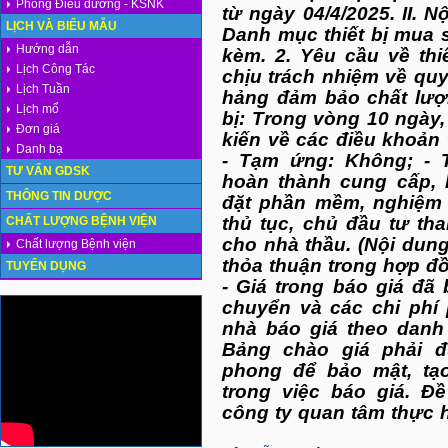
Phòng Điều dưỡng - KSNK
từ ngày 04/4/2025. II. 
LỊCH VÀ BIỂU MẪU
Danh mục thiết bị mua s
Hướng dẫn
kèm. 2. Yêu cầu về thi
Lịch Công Tác
chịu trách nhiệm về quy
Lịch Tuần
hảng đảm bảo chất lượn
Lịch mổ
bị: Trong vòng 10 ngày,
Đơn giá
kiến về các điều khoản
Danh bạ
- Tạm ứng: Không; - 
TƯ VẤN GDSK
hoàn thành cung cấp, l
THÔNG TIN DƯỢC
đặt phần mềm, nghiệm 
thủ tục, chủ đầu tư th
CHẤT LƯỢNG BỆNH VIỆN
cho nhà thầu. (Nội dung
Chất lượng Bệnh viện
thỏa thuận trong hợp đồ
TUYỂN DỤNG
- Giá trong báo giá đã
chuyển và các chi phí 
nhà báo giá theo danh
Bảng chào giá phải 
phong để bảo mật, tạ
trong việc báo giá. Đ
công ty quan tâm thực hi