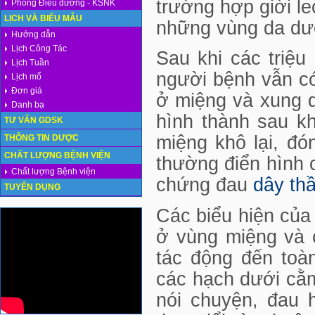
trường hợp giời l
Phòng Điều dưỡng - KSNK
LỊCH VÀ BIỂU MẪU
những vùng da dướ
Hướng dẫn
Lịch Công Tác
Sau khi các triệu
Lịch Tuần
người bệnh vẫn có
Lịch mổ
Đơn giá
ở miệng và xung q
Danh bạ
hình thành sau k
TƯ VẤN GDSK
miệng khô lại, đó
THÔNG TIN DƯỢC
CHẤT LƯỢNG BỆNH VIỆN
thường điển hình 
Chất lượng Bệnh viện
chứng đau
dây thầ
TUYỂN DỤNG
Các biểu hiện của 
ở vùng miệng và 
tác động đến toà
các hạch dưới cằm
nói chuyện, đau 