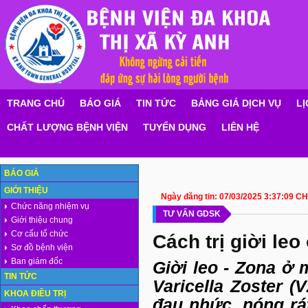
TRANG CHỦ
BÁO GIÁ
TIN TỨC
BẢNG GIÁ DỊCH VỤ
LỊ
CHẤT LƯỢNG BỆNH VIỆN
TUYỂN DỤNG
LIÊN HỆ
BÁO GIÁ
GIỚI THIỆU
Ngày đăng tin:
07/03/2025 3:37:09 CH
Chức năng nhiệm vụ
TƯ VẤN GDSK
Giới thiệu chung
Cơ cấu tổ chức
Cách trị giời le
Sơ đồ bệnh viện
Ban giám đốc
Giời leo - Zona ở 
TIN TỨC
Varicella Zoster 
KHOA ĐIỀU TRỊ
đau nhức, nóng rát