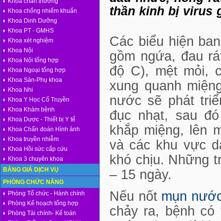
Khoa chấn thương
thần kinh bị virus
Khoa chống nhiểm khuẩn
Khoa Dinh Dưỡng
Khoa PT - GMHS
Các biểu hiện ba
Khoa xét nghiệm
Khoa Nội
gồm ngứa, đau rát
Khoa Nội tổng hợp
độ C), mệt mỏi, 
Khoa Ngoại tổng hợp
Khoa Sản-Phụ khoa
xung quanh miệng
Khoa Nhi
nước sẽ phát tri
Khoa Y Học Cổ Truyền
Khoa Khám bệnh
đục nhạt, sau đ
Khoa Dược - Thiết bị Y tế
khắp miệng, lên m
Khoa Chẩn đoán Hình ảnh
Khoa truyền nhiễm
và các khu vực d
Khoa Hồi sức cấp cứu
khó chịu. Những t
Khoa 3 chuyên khoa
BẢNG GIÁ DỊCH VỤ
– 15 ngày.
PHÒNG CHỨC NĂNG
Nếu nốt
mụn nướ
Phòng Tổ chức - Hành chính
Phòng Kế hoạch tổng hợp
chảy ra, bệnh có 
Phòng Tài chính- Kế toán