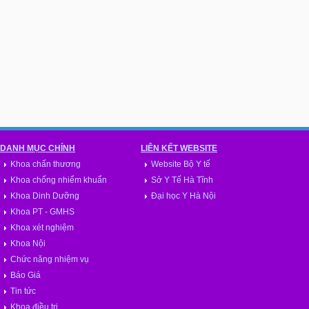
DANH MỤC CHÍNH
LIÊN KẾT WEBSITE
Khoa chấn thương
Website Bộ Y tế
Khoa chống nhiểm khuẩn
Sở Y Tế Hà Tĩnh
Khoa Dinh Dưỡng
Đại học Y Hà Nội
Khoa PT - GMHS
Khoa xét nghiệm
Khoa Nội
Chức năng nhiệm vụ
Báo Giá
Tin tức
Khoa điều trị