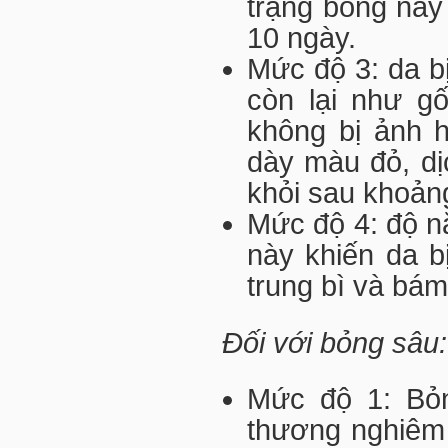
trạng bỏng này 
10 ngày.
Mức độ 3: da b
còn lại như gố
không bị ảnh 
dày màu đỏ, dị
khỏi sau khoảng
Mức độ 4: độ n
này khiến da b
trung bì và bám
Đối với bỏng sâu:
Mức độ 1: Bỏn
thương nghiêm 