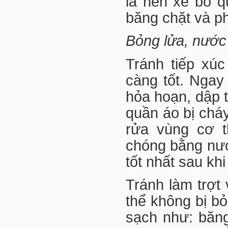
là nên xé bỏ q
băng chặt và p
Bỏng lửa, nước 
Tránh tiếp xú
càng tốt. Ngay
hỏa hoạn, dập t
quần áo bị ch
rửa vùng cơ 
chóng bằng nướ
tốt nhất sau kh
Tránh làm trợt
thể không bị bỏ
sạch như: băng