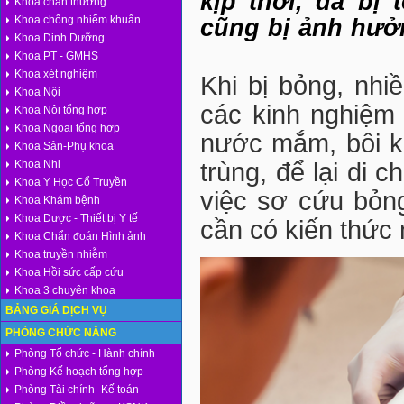
kịp thời, da bị
Khoa chấn thương
Khoa chống nhiểm khuẩn
cũng bị ảnh hưởn
Khoa Dinh Dưỡng
Khoa PT - GMHS
Khoa xét nghiệm
Khi bị bỏng, nhi
Khoa Nội
các kinh nghiệm 
Khoa Nội tổng hợp
Khoa Ngoại tổng hợp
nước mắm, bôi k
Khoa Sản-Phụ khoa
Khoa Nhi
trùng, để lại di 
Khoa Y Học Cổ Truyền
việc sơ cứu bỏn
Khoa Khám bệnh
Khoa Dược - Thiết bị Y tế
cần có kiến thức 
Khoa Chẩn đoán Hình ảnh
Khoa truyền nhiễm
Khoa Hồi sức cấp cứu
Khoa 3 chuyên khoa
BẢNG GIÁ DỊCH VỤ
PHÒNG CHỨC NĂNG
Phòng Tổ chức - Hành chính
Phòng Kế hoạch tổng hợp
Phòng Tài chính- Kế toán