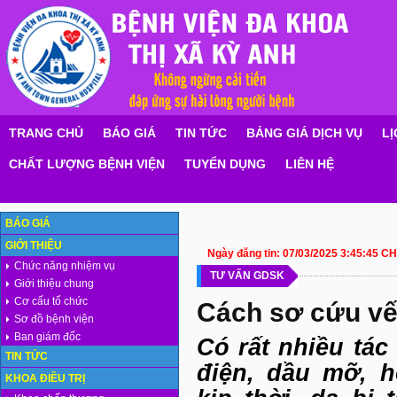
TRANG CHỦ
BÁO GIÁ
TIN TỨC
BẢNG GIÁ DỊCH VỤ
LỊ
CHẤT LƯỢNG BỆNH VIỆN
TUYỂN DỤNG
LIÊN HỆ
BÁO GIÁ
GIỚI THIỆU
Ngày đăng tin:
07/03/2025 3:45:45 CH
Chức năng nhiệm vụ
TƯ VẤN GDSK
Giới thiệu chung
Cơ cấu tổ chức
Cách sơ cứu vế
Sơ đồ bệnh viện
Ban giám đốc
Có rất nhiều tác
TIN TỨC
điện, dầu mỡ, h
KHOA ĐIỀU TRỊ