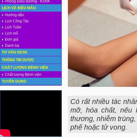
Phòng Điều dưỡng - KSNK
LỊCH VÀ BIỂU MẪU
Hướng dẫn
Lịch Công Tác
Lịch Tuần
Lịch mổ
Đơn giá
Danh bạ
TƯ VẤN GDSK
THÔNG TIN DƯỢC
CHẤT LƯỢNG BỆNH VIỆN
Chất lượng Bệnh viện
TUYỂN DỤNG
Có rất nhiều tác nhâ
mỡ, hóa chất, nếu 
thương, nhiễm trùng
phế hoặc tử vong.