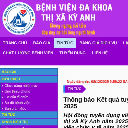
TRANG CHỦ
BÁO GIÁ
TIN TỨC
BẢNG GIÁ DỊCH VỤ
LỊ
CHẤT LƯỢNG BỆNH VIỆN
TUYỂN DỤNG
LIÊN HỆ
BÁO GIÁ
GIỚI THIỆU
Ngày đăng tin:
08/12/2025 9:56:22 SA
Chức năng nhiệm vụ
TIN TỨC
Giới thiệu chung
Cơ cấu tổ chức
Thông báo Kết quả tu
Sơ đồ bệnh viện
2025
Ban giám đốc
Hội đồng tuyển dụng vi
TIN TỨC
thị xã Kỳ Anh năm 2025
KHOA ĐIỀU TRỊ
viên chức y tế năm 202