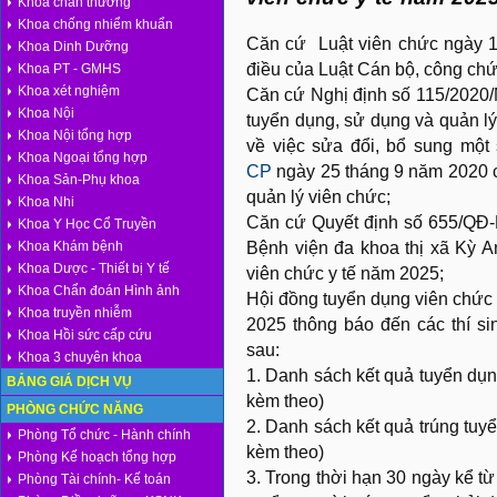
Khoa chấn thương
Khoa chống nhiểm khuẩn
Căn cứ Luật viên chức ngày 15
Khoa Dinh Dưỡng
điều của Luật Cán bộ, công chứ
Khoa PT - GMHS
Khoa xét nghiệm
Căn cứ Nghị định số 115/2020
Khoa Nội
tuyển dụng, sử dụng và quản l
Khoa Nội tổng hợp
về việc sửa đổi, bổ sung một
Khoa Ngoại tổng hợp
CP
ngày 25 tháng 9 năm 2020 c
Khoa Sản-Phụ khoa
quản lý viên chức;
Khoa Nhi
Căn cứ Quyết định số 655/QĐ
Khoa Y Học Cổ Truyền
Khoa Khám bệnh
Bệnh viện đa khoa thị xã Kỳ A
Khoa Dược - Thiết bị Y tế
viên chức y tế năm 2025;
Khoa Chẩn đoán Hình ảnh
Hội đồng tuyển dụng viên chức 
Khoa truyền nhiễm
2025 thông báo đến các thí si
Khoa Hồi sức cấp cứu
sau:
Khoa 3 chuyên khoa
1. Danh sách kết quả tuyển dụ
BẢNG GIÁ DỊCH VỤ
kèm theo)
PHÒNG CHỨC NĂNG
2. Danh sách kết quả trúng tuy
Phòng Tổ chức - Hành chính
kèm theo)
Phòng Kế hoạch tổng hợp
3. Trong thời hạn 30 ngày kể t
Phòng Tài chính- Kế toán