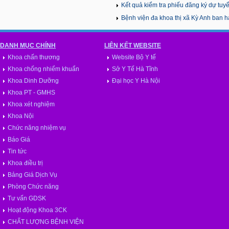
viên chức Y tế năm 2025
Kết quả kiểm tra phiếu đăng ký dự tuyển
tuyễn dụng viên chức Y tế năm 2025
Bệnh viện đa khoa thị xã Kỳ Anh ban 
DANH MỤC CHÍNH
LIÊN KẾT WEBSITE
Khoa chấn thương
Website Bộ Y tế
Khoa chống nhiểm khuẩn
Sở Y Tế Hà Tĩnh
Khoa Dinh Dưỡng
Đại học Y Hà Nội
Khoa PT - GMHS
Khoa xét nghiệm
Khoa Nội
Chức năng nhiệm vụ
Báo Giá
Tin tức
Khoa điều trị
Bảng Giá Dịch Vụ
Phòng Chức năng
Tư vấn GDSK
Hoạt động Khoa 3CK
CHẤT LƯỢNG BỆNH VIỆN