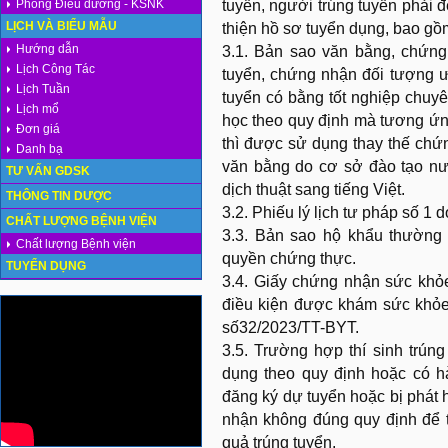
Phòng Điều dưỡng - KSNK
tuyển, người trúng tuyển phải 
LỊCH VÀ BIỂU MẪU
thiện hồ sơ tuyển dụng, bao gồ
Hướng dẫn
3.1. Bản sao văn bằng, chứng 
Lịch Công Tác
tuyển, chứng nhận đối tượng ư
Lịch Tuần
tuyển có bằng tốt nghiệp chuy
Lịch mổ
học theo quy định mà tương ứng
Đơn giá
thì được sử dụng thay thế chứ
Danh bạ
văn bằng do cơ sở đào tạo n
TƯ VẤN GDSK
dịch thuật sang tiếng Việt.
THÔNG TIN DƯỢC
3.2. Phiếu lý lịch tư pháp số 1
CHẤT LƯỢNG BỆNH VIỆN
3.3. Bản sao hộ khẩu thường
Chất lượng Bệnh viện
quyền chứng thực.
TUYỂN DỤNG
3.4. Giấy chứng nhận sức khỏe
điều kiện được khám sức khỏe
số32/2023/TT-BYT.
3.5. Trường hợp thí sinh trún
dụng theo quy định hoặc có hà
đăng ký dự tuyển hoặc bị phát
nhận không đúng quy định để t
quả trúng tuyển.