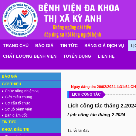
TRANG CHỦ
BÁO GIÁ
TIN TỨC
BẢNG GIÁ DỊCH VỤ
LỊ
CHẤT LƯỢNG BỆNH VIỆN
TUYỂN DỤNG
LIÊN HỆ
BÁO GIÁ
GIỚI THIỆU
Ngày đăng tin:
20/02/2024 4:31:54 CH
Chức năng nhiệm vụ
LỊCH CÔNG TÁC
Giới thiệu chung
Cơ cấu tổ chức
Lịch công tác tháng 2.202
Sơ đồ bệnh viện
Lịch công tác tháng 2.2024
Ban giám đốc
TIN TỨC
KHOA ĐIỀU TRỊ
Tải về tại đây