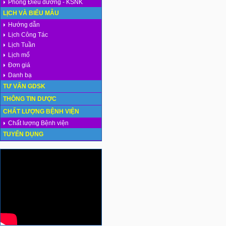
Phòng Điều dưỡng - KSNK
LỊCH VÀ BIỂU MẪU
Hướng dẫn
Lịch Công Tác
Lịch Tuần
Lịch mổ
Đơn giá
Danh bạ
TƯ VẤN GDSK
THÔNG TIN DƯỢC
CHẤT LƯỢNG BỆNH VIỆN
Chất lượng Bệnh viện
TUYỂN DỤNG