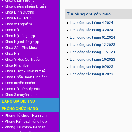
Khoa chấn thương
Khoa chống nhiểm khuẩn
Khoa Dinh Dưỡng
Tin cùng chuyên mục
Khoa PT - GMHS
Lịch công tác tháng 4.2024
Khoa xét nghiệm
Khoa Nội
Lịch công tác tháng 3.2024
Khoa Nội tổng hợp
Lịch công tác tháng 01.2024
Khoa Ngoại tổng hợp
Lịch công tác tháng 12.2023
Khoa Sản-Phụ khoa
Lịch công tác tháng 11/2023
Khoa Nhi
Khoa Y Học Cổ Truyền
Lịch công tác tháng 10/2023
Khoa Khám bệnh
Lịch công tác tháng 9/2023
Khoa Dược - Thiết bị Y tế
Lịch công tác tháng 8.2023
Khoa Chẩn đoán Hình ảnh
Khoa truyền nhiễm
Khoa Hồi sức cấp cứu
Khoa 3 chuyên khoa
BẢNG GIÁ DỊCH VỤ
PHÒNG CHỨC NĂNG
Phòng Tổ chức - Hành chính
Phòng Kế hoạch tổng hợp
Phòng Tài chính- Kế toán