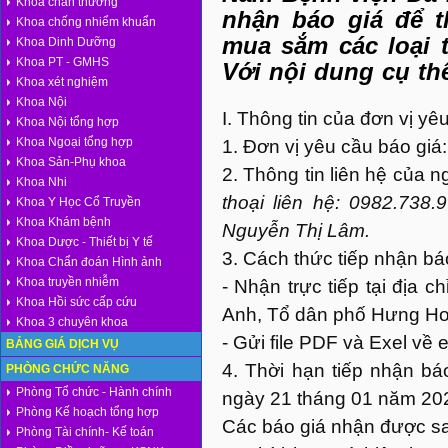
Khoa chấn thương
nhận báo giá để 
Khoa chống nhiểm khuẩn
mua sắm các loại t
Khoa Dinh Dưỡng
Khoa PT - GMHS
Với nội dung cụ th
Khoa xét nghiệm
Khoa Nội
I. Thông tin của đơn vị yê
Khoa Nội tổng hợp
Khoa Ngoại tổng hợp
1. Đơn vị yêu cầu báo giá
Khoa Sản-Phụ khoa
2. Thông tin liên hệ của n
Khoa Nhi
thoại liên hệ: 0982.738.
Khoa Y Học Cổ Truyền
Khoa Khám bệnh
Nguyễn Thị Lâm.
Khoa Dược - Thiết bị Y tế
3. Cách thức tiếp nhận bá
Khoa Chẩn đoán Hình ảnh
Khoa truyền nhiễm
- Nhận trực tiếp tại địa 
Khoa Hồi sức cấp cứu
Anh, Tổ dân phố Hưng Hoà
Khoa 3 chuyên khoa
- Gửi file PDF và Exel về 
BẢNG GIÁ DỊCH VỤ
4. Thời hạn tiếp nhận b
PHÒNG CHỨC NĂNG
Phòng Tổ chức - Hành chính
ngày 21 tháng 01 năm 20
Phòng Kế hoạch tổng hợp
Các báo giá nhận được sa
Phòng Tài chính- Kế toán