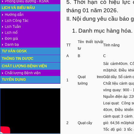
5. Thời hạn có hiệu lực 
Phòng Điều dưỡng - KSNK
LỊCH VÀ BIỂU MẪU
tháng 01 năm 2026.
Hướng dẫn
II. Nội dung yêu cầu báo g
Lịch Công Tác
Lịch Tuần
Danh mục hàng hóa.
Lịch mổ
Đơn giá
Tên thiết bị/vật
Danh bạ
TT
Tính năng
tư
TƯ VẤN GDSK
A
B
C
THÔNG TIN DƯỢC
Sải cánh40cm. Cô
CHẤT LƯỢNG BỆNH VIỆN
m3/phút. Điều khi
Chất lượng Bệnh viện
Quạt treo
Giật dây. Số cánh 
TUYỂN DỤNG
1
tường
Chất liệu cánh quạ
vòng quay: 900 - 1
Nguồn điện áp: 2
Loại quạt: Công s
40cm, Điều khiển
cánh quạt: 3 cánh.
2
Quạt cây
gió: 64,56 m3/phú
Tốc độ gió: 3 tốc