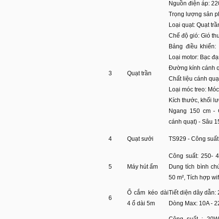
Nguồn điện áp: 22
Trọng lượng sản 
Loại quạt: Quạt trầ
Chế độ gió: Gió t
Bảng điều khiển:
Loại motor: Bạc đ
Đường kính cánh q
3
Quạt trần
Chất liệu cánh quạ
Loại móc treo: Móc
Kích thước, khối l
Ngang 150 cm - 
cánh quạt) - Sâu 1
4
Quạt sưởi
TS929 - Công suất
Công suất: 250- 4
5
Máy hút ẩm
Dung tích bình ch
50 m², Tích hợp wif
Ổ cắm kéo dài
Tiết diện dây dẫn
6
4 ổ dài 5m
Dòng Max: 10A - 