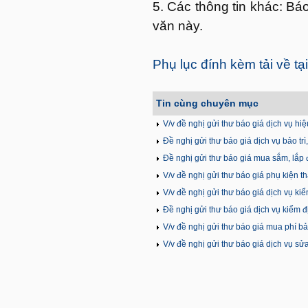
5. Các thông tin khác: Bá
văn này.
Phụ lục đính kèm tải về tạ
Tin cùng chuyên mục
V/v đề nghị gửi thư báo giá dịch vụ hi
Đề nghị gửi thư báo giá dịch vụ bảo t
Đề nghị gửi thư báo giá mua sắm, lắp đặ
của TTYT Hoành sơn sau tiếp nhận
V/v đề nghị gửi thư báo giá phụ kiện 
V/v đề nghị gửi thư báo giá dịch vụ k
Đề nghị gửi thư báo giá dịch vụ kiểm địn
V/v đề nghị gửi thư báo giá mua phí b
V/v đề nghị gửi thư báo giá dịch vụ s