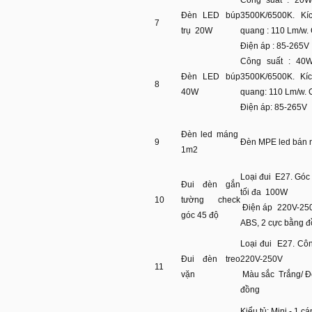
Công suất : 20W
Đèn LED búp
3500K/6500K. Kí
7
trụ 20W
quang : 110 Lm/w. 
Điện áp : 85-265V
Công suất : 40W
Đèn LED búp
3500K/6500K. Kí
8
40W
quang: 110 Lm/w. 
Điện áp: 85-265V
Đèn led máng
9
Đèn MPE led bán 
1m2
Loại đui E27. Góc 
Đui đèn gắn
tối đa 100W
10
tường check
Điện áp 220V-250
góc 45 độ
ABS, 2 cực bằng 
Loại đui E27. Côn
Đui đèn treo
220V-250V
11
vặn
Màu sắc Trắng/ Đe
đồng
Kiểu tủ: Mini - 1 c