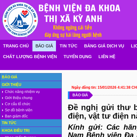
TRANG CHỦ
BÁO GIÁ
TIN TỨC
BẢNG GIÁ DỊCH VỤ
LỊ
CHẤT LƯỢNG BỆNH VIỆN
TUYỂN DỤNG
LIÊN HỆ
BÁO GIÁ
GIỚI THIỆU
Ngày đăng tin:
15/01/2026 4:41:38 CH
Chức năng nhiệm vụ
BÁO GIÁ
Giới thiệu chung
Cơ cấu tổ chức
Đề nghị gửi thư b
Sơ đồ bệnh viện
điện, vật tư điện 
Ban giám đốc
TIN TỨC
Kính gửi: Các hãn
KHOA ĐIỀU TRỊ
Nam Bệnh viện Đa k