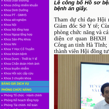
Khoa chấn thương
Lễ công bố Hồ sơ bệ
Khoa chống nhiểm khuẩn
bệnh án giấy.
Khoa Dinh Dưỡng
Khoa PT - GMHS
Tham dự chỉ đạo Hội 
Khoa xét nghiệm
Giám đốc Sở Y tế; Cùn
Khoa Nội
Khoa Nội tổng hợp
phòng chức năng và cá
Khoa Ngoại tổng hợp
diện cơ quan BHXH t
Khoa Sản-Phụ khoa
Công an tỉnh Hà Tĩnh;
Khoa Nhi
Khoa Y Học Cổ Truyền
thành viên Hội đồng tư
Khoa Khám bệnh
Khoa Dược - Thiết bị Y tế
Khoa Chẩn đoán Hình ảnh
Khoa truyền nhiễm
Khoa Hồi sức cấp cứu
Khoa 3 chuyên khoa
BẢNG GIÁ DỊCH VỤ
PHÒNG CHỨC NĂNG
Phòng Tổ chức - Hành chính
Phòng Kế hoạch tổng hợp
Phòng Tài chính- Kế toán