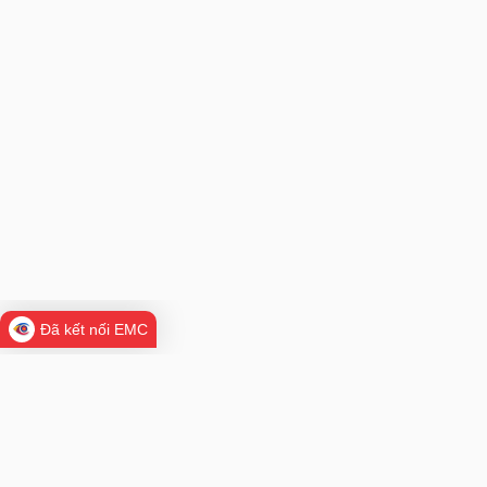
Đã kết nối EMC