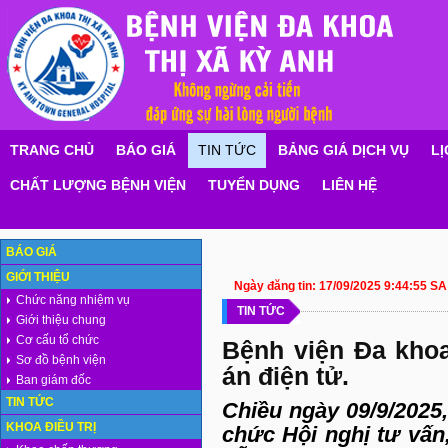
TRANG CHỦ
BÁO GIÁ
TIN TỨC
BẢNG GIÁ DỊCH VỤ
LỊ
CHẤT LƯỢNG BỆNH VIỆN
TUYỂN DỤNG
LIÊN HỆ
BÁO GIÁ
GIỚI THIỆU
Ngày đăng tin:
17/09/2025 9:44:55 SA
Chức năng nhiệm vụ
TIN TỨC
Giới thiệu chung
Cơ cấu tổ chức
Bệnh viện Đa khoa
Sơ đồ bệnh viện
án điện tử.
Ban giám đốc
TIN TỨC
Chiều ngày 09/9/2025,
KHOA ĐIỀU TRỊ
chức Hội nghị tư vấn