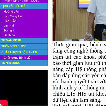
Phòng Điều dưỡng - KSNK
LỊCH VÀ BIỂU MẪU
Hướng dẫn
Lịch Công Tác
Lịch Tuần
Lịch mổ
Đơn giá
Danh bạ
TƯ VẤN GDSK
Thời gian qua, bệnh 
THÔNG TIN DƯỢC
tầng công nghệ thông 
CHẤT LƯỢNG BỆNH VIỆN
trạm tại các khoa, ph
Chất lượng Bệnh viện
bảo thời gian lưu trữ t
TUYỂN DỤNG
nâng cấp Hệ thống ph
bản đáp ứng các yêu cầ
và thanh quyết toán v
hình ảnh y tế không in
chiều LIS-HIS tại kho
dữ liệu cận lâm sàng.